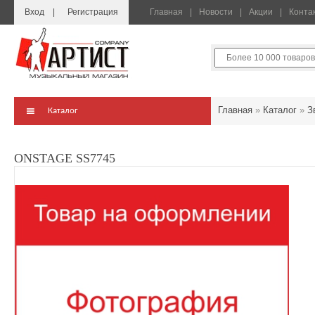
Вход
Регистрация
Главная
Новости
Акции
Конта
Главная
»
Каталог
»
З
Каталог
ONSTAGE SS7745