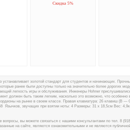
Скидка 5%
avo устанавливает золотой стандарт для студентов и начинающих. Прочн
которые ранее были доступны только на значительно более дорогих мо
ающий легкость игры и обслуживания. Инженеры Hohner прислушивалис
умент должен быть таким легким, насколько это возможно, что особенно
ордеоны на рынке в своем классе. Правая клавиатура: 26 клавиш (B — C
48 Язычков, звучащих при взятии ноты: 4 Размеры: 31 x 18,5см Вес: 4,9к
вопросы, вы можете связаться с нашими консультантами по тел. 8 (918) 
указанные на сайте, являются ознакомительными и не являются публично