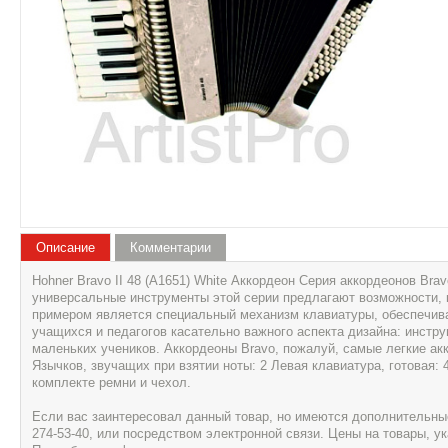
Описание
Комментарии
Hohner Bravo II 48 (A1651) White Аккордеон Серия аккордеонов Br
универсальные инструменты этой серии предлагают возможности, 
примером является специальный механизм клавиатуры, обеспечив
учащихся и педагогов касательно важного аспекта дизайна: инстр
маленьких учеников. Аккордеоны Bravo, пожалуй, самые легкие акк
Язычков, звучащих при взятии ноты: 2 Левая клавиатура, готовая: 
комплекте ремни и чехол.
Если вас заинтересовал данный товар, но имеются дополнительные 
274-53-40, или посредством электронной связи. Цены на товары, 