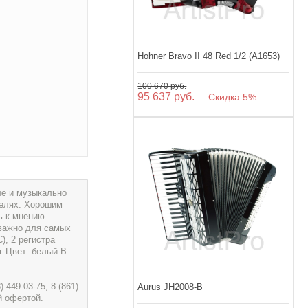
Hohner Bravo II 48 Red 1/2 (A1653)
100 670 руб.
95 637 руб.
Скидка 5%
ые и музыкально
делях. Хорошим
ь к мнению
 важно для самых
), 2 регистра
г Цвет: белый В
449-03-75, 8 (861)
Aurus JH2008-B
й офертой.