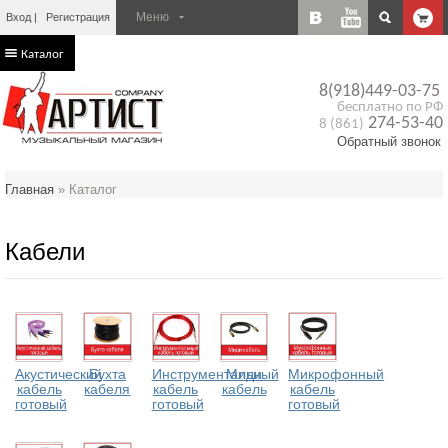
Вход
Регистрация
Каталог
8(918)449-03-75
бесплатно по РФ
274-53-40
8 (861)
Обратный звонок
Главная
»
Каталог
Кабели
Акустический
Бухта
Инструментальный
Миди
Микрофонный
кабель
кабеля
кабель
кабель
кабель
готовый
готовый
готовый