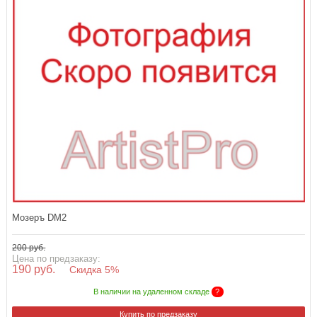
Мозеръ DM2
200 руб.
Цена по предзаказу:
190 руб.
Скидка 5%
В наличии на удаленном складе
?
Купить по предзаказу