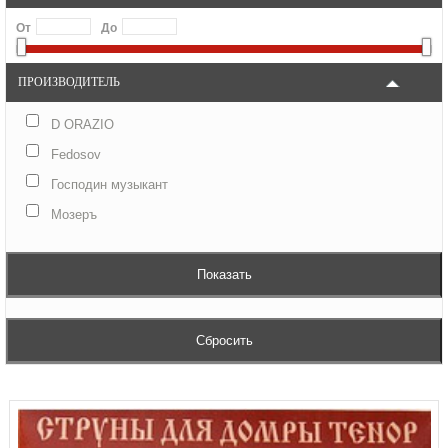
От
До
ПРОИЗВОДИТЕЛЬ
D ORAZIO
Fedosov
Господин музыкант
Мозеръ