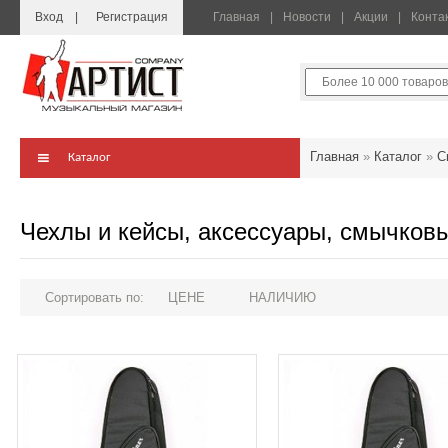
Вход
Регистрация
Главная
Новости
Акции
Конта
Главная
»
Каталог
»
С
Каталог
Чехлы и кейсы, аксессуары, смычков
Сортировать по:
ЦЕНЕ
НАЛИЧИЮ