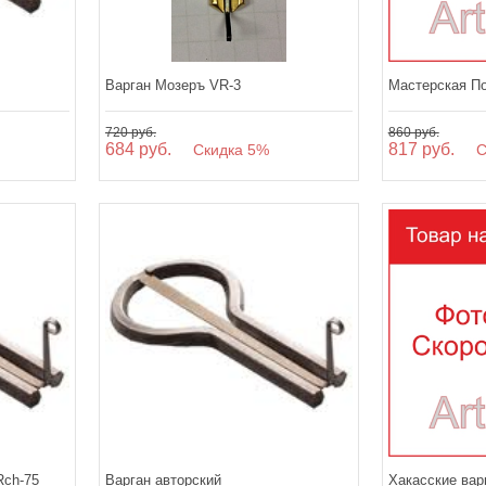
Варган Мозеръ VR-3
Мастерская П
720 руб.
860 руб.
684 руб.
817 руб.
Скидка 5%
Ск
Rch-75
Варган авторский
Хакасские вар