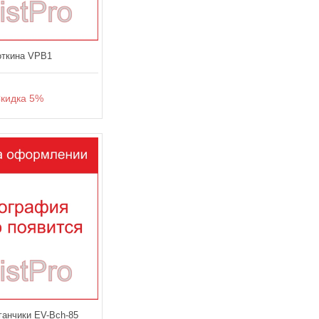
откина VPB1
идка 5%
ганчики EV-Bch-85