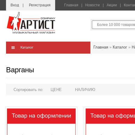
Вход
Регистрация
Главная
Новости
Акции
Конта
Главная
»
Каталог
»
Н
Каталог
Варганы
Сортировать по:
ЦЕНЕ
НАЛИЧИЮ