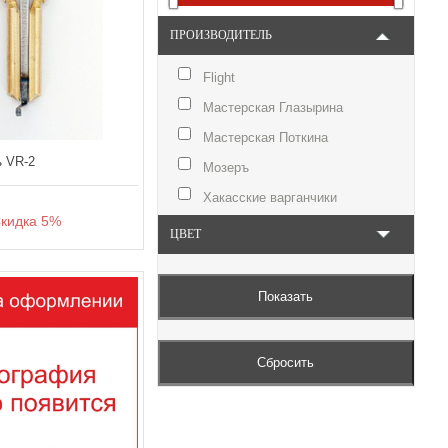
ПРОИЗВОДИТЕЛЬ
Flight
Мастерская Глазырина
Мастерская Поткина
 VR-2
Мозеръ
Хакасские варганчики
идка 5%
ЦВЕТ