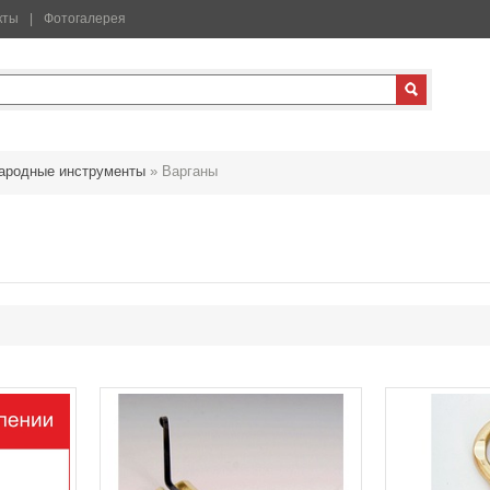
кты
Фотогалерея
ародные инструменты
»
Варганы