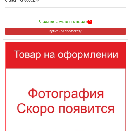
Crafter HG-600CE/N
В наличии на удаленном складе
?
Купить по предзаказу