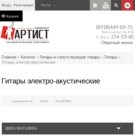
Вход
Регистрация
Каталог
8(918)449-03-75
бесплатно по РФ
274-53-40
8 (861)
Обратный звонок
Главная
»
Каталог
»
Гитары и сопутствующие товары
»
Гитары
»
Гитары электро-акустические
Гитары электро-акустические
Сортировать по:
ЦЕНЕ
НАЛИЧИЮ
ЦЕНА МАГАЗИНА