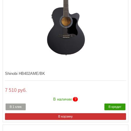
Shinobi HB402AME/BK
7 510 руб.
В наличии
?
В 1 клик
В кредит