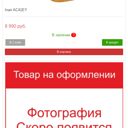
Inari AC41EY
8 990 руб.
В наличии
?
В 1 клик
В кредит