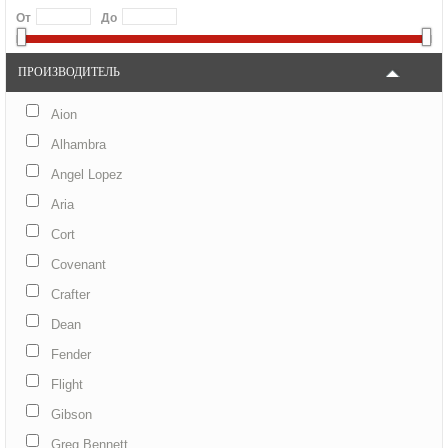
От
До
ПРОИЗВОДИТЕЛЬ
Aion
Alhambra
Angel Lopez
Aria
Cort
Covenant
Crafter
Dean
Fender
Flight
Gibson
Greg Bennett