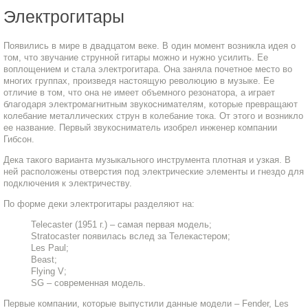
Электрогитары
Появились в мире в двадцатом веке. В один момент возникла идея о
том, что звучание струнной гитары можно и нужно усилить. Ее
воплощением и стала электрогитара. Она заняла почетное место во
многих группах, произведя настоящую революцию в музыке. Ее
отличие в том, что она не имеет объемного резонатора, а играет
благодаря электромагнитным звукоснимателям, которые превращают
колебание металлических струн в колебание тока. От этого и возникло
ее название. Первый звукосниматель изобрел инженер компании
Гибсон.
Дека такого варианта музыкального инструмента плотная и узкая. В
ней расположены отверстия под электрические элементы и гнездо для
подключения к электричеству.
По форме деки электрогитары разделяют на:
Telecaster (1951 г.) – самая первая модель;
Stratocaster появилась вслед за Телекастером;
Les Paul;
Beast;
Flying V;
SG – современная модель.
Первые компании, которые выпустили данные модели – Fender, Les