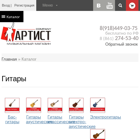
Вход
Регистрация
Каталог
8(918)449-03-75
бесплатно по РФ
274-53-40
8 (861)
Обратный звонок
Главная
»
Каталог
Гитары
Бас-
Гитары
Гитары
Гитары
Электрогитары
гитары
акустические
классические
электро-
акустические