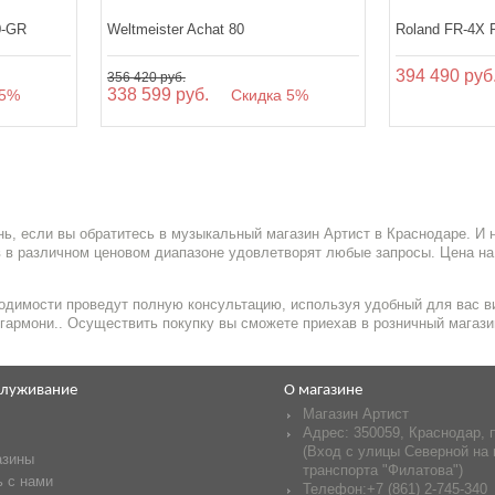
30-GR
Weltmeister Achat 80
Roland FR-4X 
394 490 руб
356 420 руб.
338 599 руб.
5%
Скидка 5%
ь, если вы обратитесь в музыкальный магазин Артист в Краснодаре. И
 в различном ценовом диапазоне удовлетворят любые запросы. Цена на 
одимости проведут полную консультацию, используя удобный для вас ви
, гармони.. Осуществить покупку вы сможете приехав в розничный магази
служивание
О магазине
Магазин Артист
Адрес:
350059
,
Краснодар
,
(Вход с улицы Северной на 
азины
транспорта "Филатова")
 с нами
Телефон:
+7 (861) 2-745-340