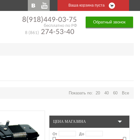
Ваша корзина пуста
8(918)449-03-75
Обратный звонок
бесплатно по РФ
274-53-40
8 (861)
Показать по:
20
40
60
Все
ЦЕНА МАГАЗИНА
От
До