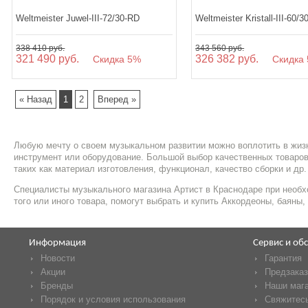
Weltmeister Juwel-III-72/30-RD
Weltmeister Kristall-III-60/
338 410 руб.
343 560 руб.
321 490 руб.
326 382 руб.
Скидка 5%
Скидка 
« Назад
1
2
Вперед »
Любую мечту о своем музыкальном развитии можно воплотить в жизн
инструмент или оборудование. Большой выбор качественных товаров
таких как материал изготовления, функционал, качество сборки и др.
Специалисты музыкального магазина Артист в Краснодаре при необх
того или иного товара, помогут выбрать и купить Аккордеоны, баяны
Информация
Сервис и об
Новости
Гарантия
Акции
Предзаказ
Бренды
Наши маг
Порядок и условия использования
Свяжитесь