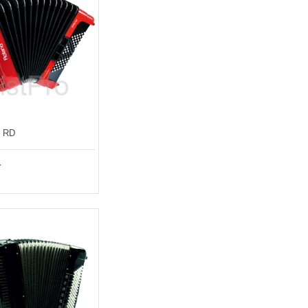
B RD
.