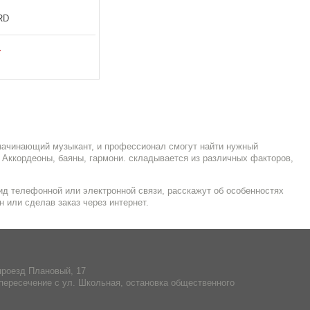
RD
.
 начинающий музыкант, и профессионал смогут найти нужный
Аккордеоны, баяны, гармони. складывается из различных факторов,
д телефонной или электронной связи, расскажут об особенностях
н или сделав заказ через интернет.
проезд Плановый, 17
пересечение с ул. Школьная, остановка общественного