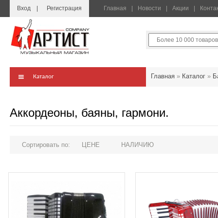
Вход
Регистрация
Главная
Новости
Акции
Конта
Главная
»
Каталог
»
Б
Каталог
Аккордеоны, баяны, гармони.
Сортировать по:
ЦЕНЕ
НАЛИЧИЮ