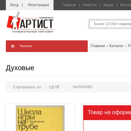
Вход
Регистрация
Главная
Новости
Акции
Конта
Главная
»
Каталог
»
У
Каталог
Духовые
Сортировать по:
ЦЕНЕ
НАЛИЧИЮ