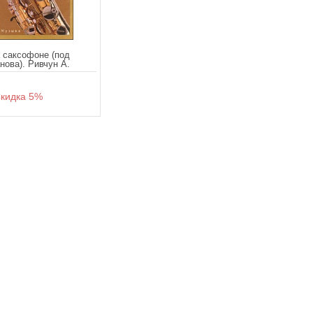
 саксофоне (под
нова). Ривчун А.
идка 5%