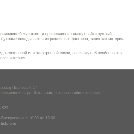
 начинающий музыкант, и профессионал смогут найти нужный
 Духовые складывается из различных факторов, таких как материал
д телефонной или электронной связи, расскажут об особенностях
ерез интернет.
проезд Плановый, 17
пересечение с ул. Школьная, остановка общественного
5-823
Воскресение с 10:00 до 19:00
tistpro.ru