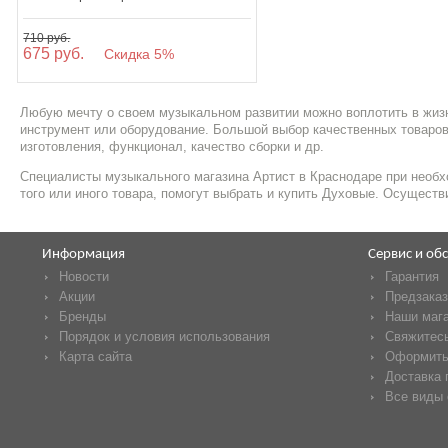
710 руб.
675 руб.
Скидка 5%
Любую мечту о своем музыкальном развитии можно воплотить в жизн
инструмент или оборудование. Большой выбор качественных товаров
изготовления, функционал, качество сборки и др.
Специалисты музыкального магазина Артист в Краснодаре при необх
того или иного товара, помогут выбрать и купить Духовые. Осуществ
Информация
Сервис и об
Новости
Гарантия
Акции
Предзаказ
Бренды
Наши маг
Порядок и условия использования
Свяжитесь
Карта сайта
Оформить
Доставка 
Все виды