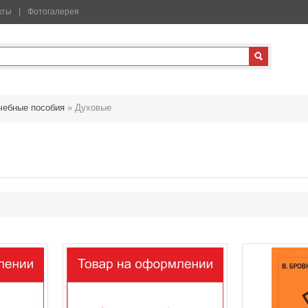
кты
Фотогалерея
чебные пособия
»
Духовые