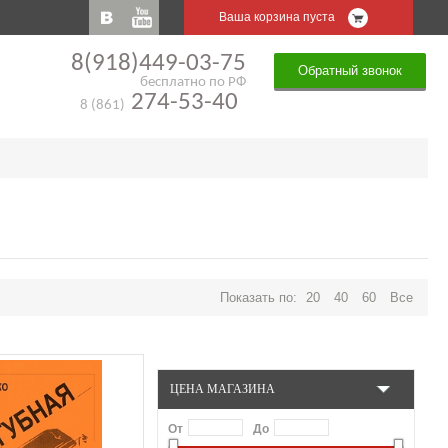
Ваша корзина пуста
8(918)449-03-75
Обратный звонок
бесплатно по РФ
274-53-40
8 (861)
Показать по:
20
40
60
Все
ЦЕНА МАГАЗИНА
От
До