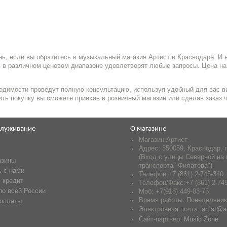
ь, если вы обратитесь в музыкальный магазин Артист в Краснодаре. И
 в различном ценовом диапазоне удовлетворят любые запросы. Цена на
одимости проведут полную консультацию, используя удобный для вас ви
ить покупку вы сможете приехав в розничный магазин или сделав заказ ч
служивание
О магазине
Магазин Артист
Адрес:
350059
,
Краснодар
,
(Вход с улицы Северной на 
азины
транспорта "Филатова")
 с нами
Телефон:
+7 (861) 2-745-340
 кредит
Телефон/Факс:
+7 (861) 2-74
по всей России
Моб: +7(918) 449-03-75
Время работы:
Понедельник-
 оплаты
Электронная почта:
artist@ar
Сайт-партнер:
Music Zone