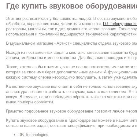
Где купить звуковое оборудовани
Этот вопрос возникает у большинства людей. В состав звукового о
обработки, караоке-системы, усилители мощности,
DJ - оборудовани
рестораны, магазины, так и для домашнего использования. Также з
использования и пожеланий подбираются технические характеристики
В музыкальном магазине «Артист» специалисты отдела звукового об
Исходя из поставленных задач и места использования варианты буд
легким, мобильным и менее мощным. Для больших площадок и конце
Также, хотелось бы отметить, что не всегда показатель именитости 
которая за свое имя берет дополнительные деньги. А функциональна
каждую систему сперва необходимо послушать, а затем уже сделать
Качественное звучание включает в себя не только использование ак
аппаратура позволяет работать со звуком, как с «пластилином». Вы
кожу». В случае, если необходимо обрезать какие-то частоты или на
выше приборы обработки.
Грамотно подобранное звуковое оборудование позволит любое мероп
Купить звуковое оборудование в Краснодаре вы можете в нашем инт
согласно ваших задач, составят спецификацию, при необходимости 
DB Technologies