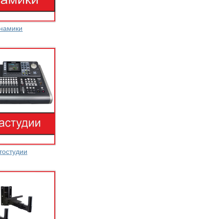
намики
тостудии