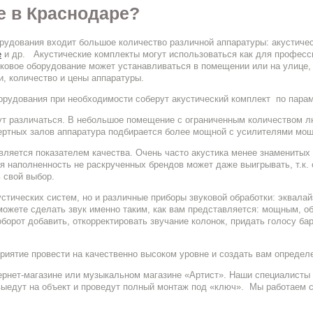
е в Краснодаре?
борудования входит большое количество различной аппаратуры: акусти
е
и др. Акустические комплекты могут использоваться как для професси
вуковое оборудование может устанавливаться в помещении или на улице
, количество и цены аппаратуры.
орудования при необходимости соберут акустический комплект по пара
ут различаться. В небольшое помещение с ограниченным количеством л
ртных залов аппаратура подбирается более мощной с усилителями мощ
является показателем качества. Очень часто акустика менее знаменитых 
я наполненность не раскрученных брендов может даже выигрывать, т.к. 
 свой выбор.
устических систем, но и различные приборы звуковой обработки: эквала
 можете сделать звук именно таким, как вам представляется: мощным, 
оборот добавить, откорректировать звучание колонок, придать голосу ба
риятие провести на качественно высоком уровне и создать вам опреде
ернет-магазине или музыкальном магазине «Артист». Наши специалисты
выедут на объект и проведут полный монтаж под «ключ». Мы работаем 