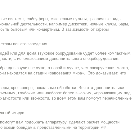
ческие системы, сабвуферы, микшерные пульты, различные виды
ональной деятельности, например дискотеки, ночные клубы, бары,
, быть бытовым или концертным. В зависимости от сферы
метрам вашего заведения.
юдей или для дома звуковое оборудование будет более компактным,
ности, с использованием дополнительного спецоборудования.
брендов звучит не хуже, а порой и лучше, чем раскрученная марка,
они находятся на стадии «завоевания мира». Это доказывает, что
йзеры, кроссоверы, вокальные обработки. Вся эта дополнительная
объемным, глубоким или наоборот более высоким, «проникающим под
рхатистости или звонкости, во всем этом вам помогут перечисленные
ленный имидж.
 помогут вам подобрать аппаратуру, сделают расчет мощности
со всеми брендами, представленными на территории РФ: