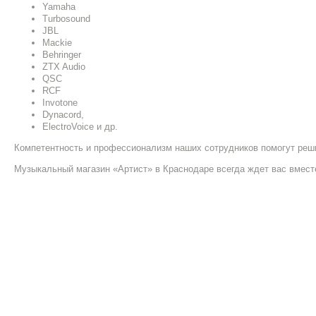
Yamaha
Turbosound
JBL
Mackie
Behringer
ZTX Audio
QSC
RCF
Invotone
Dynacord,
ElectroVoice и др.
Компетентность и профессионализм наших сотрудников помогут реш
Музыкальный магазин «Артист» в Краснодаре всегда ждет вас вместе