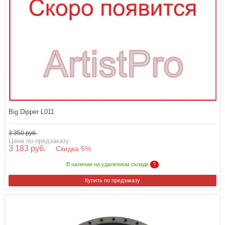
Big Dipper L011
3 350 руб.
Цена по предзаказу:
3 183 руб.
Скидка 5%
В наличии на удаленном складе
?
Купить по предзаказу