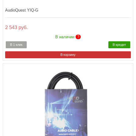
AudioQuest YIQ-G
2 543 руб.
В наличии
?
В 1 клик
В кредит