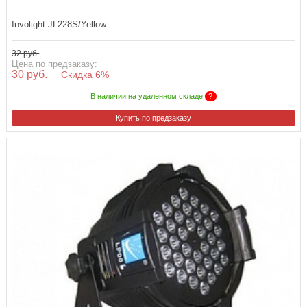
Involight JL228S/Yellow
32 руб.
Цена по предзаказу:
30 руб.
Скидка 6%
В наличии на удаленном складе
?
Купить по предзаказу