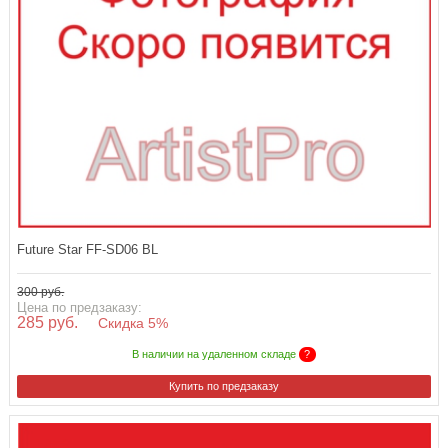
Future Star FF-SD06 BL
300 руб.
Цена по предзаказу:
285 руб.
Скидка 5%
В наличии на удаленном складе
?
Купить по предзаказу