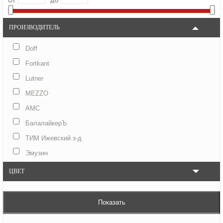
От
До
ПРОИЗВОДИТЕЛЬ
Doff
Fortkant
Lutner
MEZZO
АМС
БалалайкерЪ
ТИМ Ижевский з-д
Эмузин
ЦВЕТ