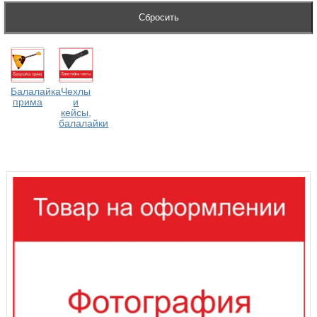
Балалайка
Чехлы
прима
и
кейсы,
балалайки