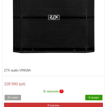
ZTX audio VR918A
109 990 руб.
В наличии
?
В 1 клик
В кредит