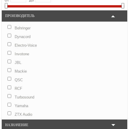
От
До
ПРОИЗВОДИТЕЛЬ
Behringer
Dynacord
Electro-Voice
Invotone
JBL
Mackie
QSC
RCF
Turbosound
Yamaha
ZTX Audio
НАЗНАЧЕНИЕ