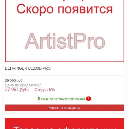
BEHRINGER B1200D-PRO
39 990 руб.
Цена по предзаказу:
37 991 руб.
Скидка 5%
В наличии на удаленном складе
?
Купить по предзаказу