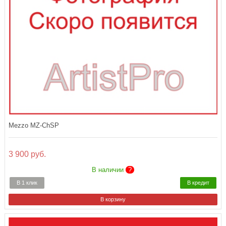
Mezzo MZ-ChSP
3 900 руб.
В наличии
?
В 1 клик
В кредит