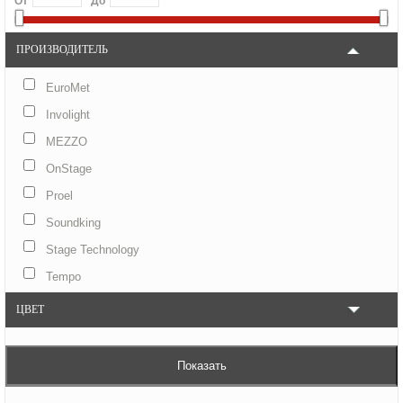
От
До
ПРОИЗВОДИТЕЛЬ
EuroMet
Involight
MEZZO
OnStage
Proel
Soundking
Stage Technology
Tempo
ЦВЕТ