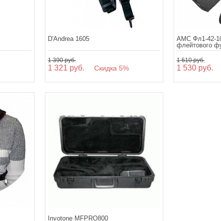
D'Andrea 1605
АМС Фл1-42-1
флейтового ф
1 390 руб.
1 610 руб.
1 321 руб.
1 530 руб.
%
Скидка 5%
С
Invotone MFPRO800