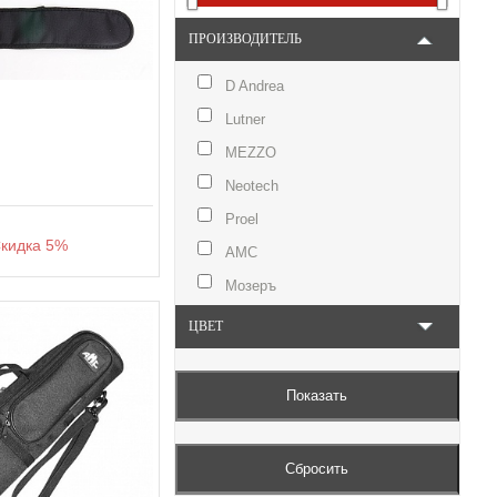
ПРОИЗВОДИТЕЛЬ
D Andrea
Lutner
MEZZO
Neotech
Proel
идка 5%
АМС
Мозеръ
ЦВЕТ