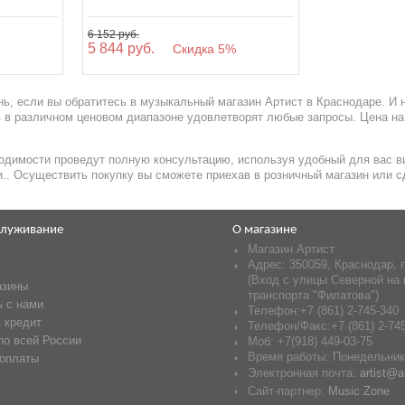
6 152 руб.
5 844 руб.
%
Скидка 5%
ь, если вы обратитесь в музыкальный магазин Артист в Краснодаре. И
 в различном ценовом диапазоне удовлетворят любые запросы. Цена на 
одимости проведут полную консультацию, используя удобный для вас ви
ни.. Осуществить покупку вы сможете приехав в розничный магазин или с
служивание
О магазине
Магазин Артист
Адрес:
350059
,
Краснодар
,
(Вход с улицы Северной на 
азины
транспорта "Филатова")
 с нами
Телефон:
+7 (861) 2-745-340
 кредит
Телефон/Факс:
+7 (861) 2-74
по всей России
Моб: +7(918) 449-03-75
Время работы:
Понедельник-
 оплаты
Электронная почта:
artist@ar
Сайт-партнер:
Music Zone