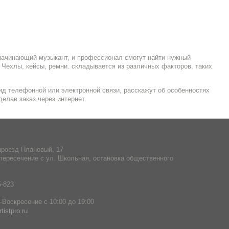
 начинающий музыкант, и профессионал смогут найти нужный
Чехлы, кейсы, ремни. складывается из различных факторов, таких
д телефонной или электронной связи, расскажут об особенностях
делав заказ через интернет.
проезд Плановый, 17
пересечение с ул. Школьная, остановка общественного
5-823
Воскресение с 10:00 до 19:00
tistpro.ru