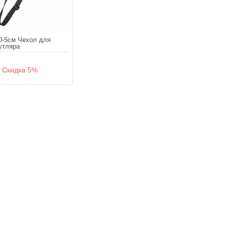
0-5см Чехол для
утляра
кидка 5%