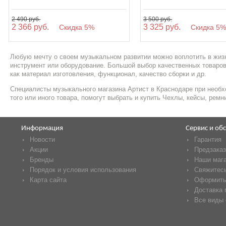
2 490 руб.
3 500 руб.
2 366 руб.
3 325 руб.
Скидка 5%
Скидка 5
Любую мечту о своем музыкальном развитии можно воплотить в жизн
инструмент или оборудование. Большой выбор качественных товаров
как материал изготовления, функционал, качество сборки и др.
Специалисты музыкального магазина Артист в Краснодаре при необх
того или иного товара, помогут выбрать и купить Чехлы, кейсы, рем
Информация
Сервис и об
Новости
Гарантия
Акции
Предзаказ
Бренды
Наши маг
Порядок и условия использования
Свяжитесь
Карта сайта
Оформить
Доставка 
Все виды