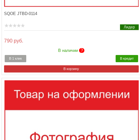
SQOE JTBD-0114
Лидер
790 руб.
В наличии
?
В 1 клик
В кредит