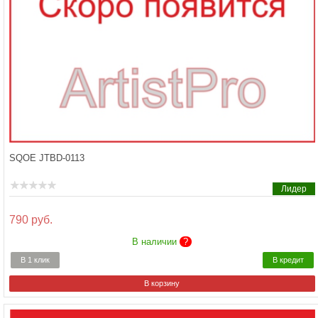
SQOE JTBD-0113
Лидер
790 руб.
В наличии
?
В 1 клик
В кредит