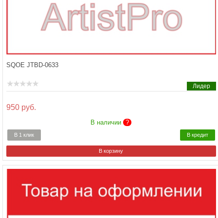
SQOE JTBD-0633
Лидер
950 руб.
В наличии
?
В 1 клик
В кредит