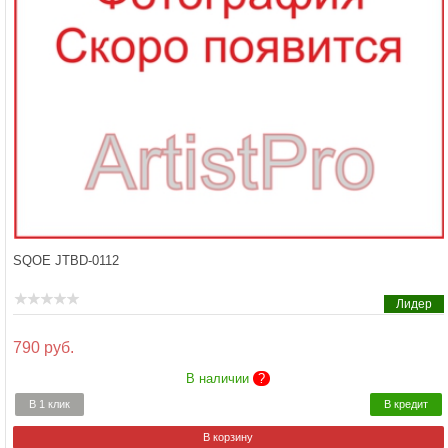
SQOE JTBD-0112
Лидер
790 руб.
В наличии
?
В 1 клик
В кредит