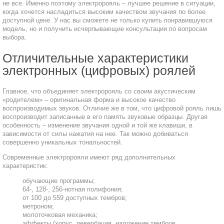
не все. Именно поэтому электророяль – лучшее решение в ситуации,
когда хочется насладиться высоким качеством звучания по более
доступной цене. У нас вы сможете не только купить понравившуюся
модель, но и получить исчерпывающие консультации по вопросам
выбора.
Отличительные характеристики
электронных (цифровых) роялей
Главное, что объединяет электророяль со своим акустическим
«родителем» – оригинальная форма и высокое качество
воспроизводимых звуков. Отличие же в том, что цифровой рояль лишь
воспроизводит записанные в его память звуковые образцы. Другая
особенность – изменение звучания одной и той же клавиши, в
зависимости от силы нажатия на нее. Так можно добиваться
совершенно уникальных тональностей.
Современные электророяли имеют ряд дополнительных
характеристик:
обучающие программы;
64-, 128-, 256-нотная полифония;
от 100 до 559 доступных тембров;
метроном;
молоточковая механика;
эффекты (хорус, ревербация, наложение тембров,