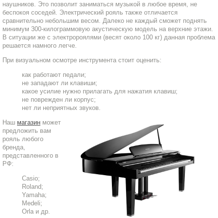
наушников. Это позволит заниматься музыкой в любое время, не
беспокоя соседей. Электрический рояль также отличается
сравнительно небольшим весом. Далеко не каждый сможет поднять
минимум 300-килограммовую акустическую модель на верхние этажи.
В ситуации же с электророялями (весят около 100 кг) данная проблема
решается намного легче.
При визуальном осмотре инструмента стоит оценить:
как работают педали;
не западают ли клавиши;
какое усилие нужно прилагать для нажатия клавиш;
не поврежден ли корпус;
нет ли неприятных звуков.
Наш
магазин
может
предложить вам
рояль любого
бренда,
представленного в
РФ:
Casio;
Roland;
Yamaha;
Medeli;
Orla и др.