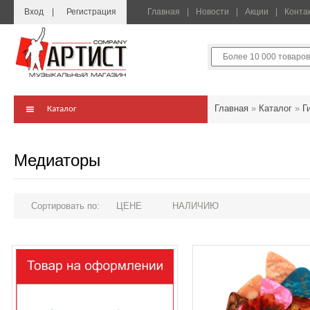
Вход
Регистрация
Главная
Новости
Акции
Конта
Главная
»
Каталог
»
Г
Каталог
Медиаторы
Сортировать по:
ЦЕНЕ
НАЛИЧИЮ