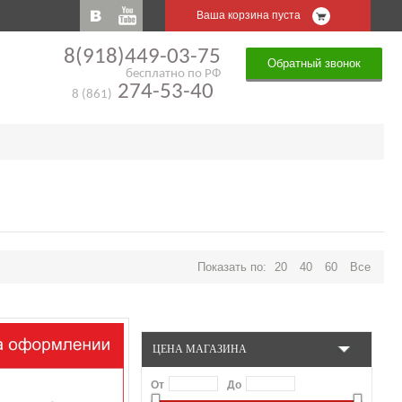
Ваша корзина пуста
8(918)449-03-75
Обратный звонок
бесплатно по РФ
274-53-40
8 (861)
Показать по:
20
40
60
Все
ЦЕНА МАГАЗИНА
От
До