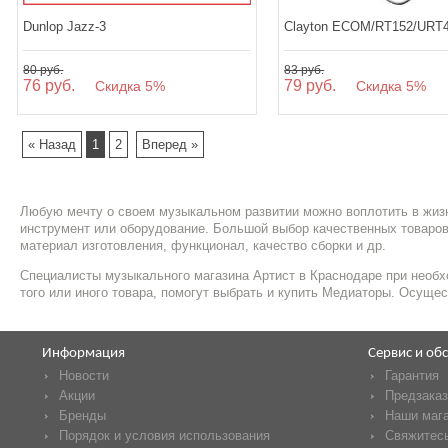
Dunlop Jazz-3
Clayton ECOM/RT152/URT
80 руб.
83 руб.
76 руб.
79 руб.
Скидка 5%
Скидка 5%
« Назад
1
2
Вперед »
Любую мечту о своем музыкальном развитии можно воплотить в жизн
инструмент или оборудование. Большой выбор качественных товаров
материал изготовления, функционал, качество сборки и др.
Специалисты музыкального магазина Артист в Краснодаре при необх
того или иного товара, помогут выбрать и купить Медиаторы. Осущес
Информация
Сервис и об
Новости
Гарантия
Акции
Предзаказ
Бренды
Наши маг
Порядок и условия использования
Свяжитесь