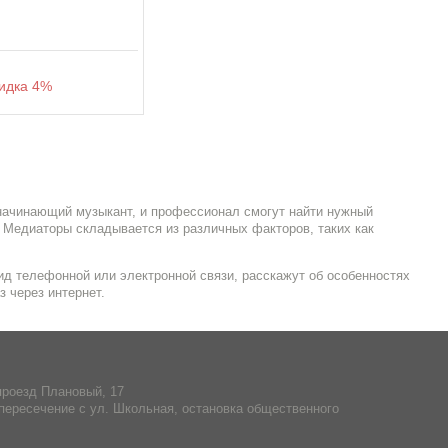
дка 4%
 начинающий музыкант, и профессионал смогут найти нужный
 Медиаторы складывается из различных факторов, таких как
д телефонной или электронной связи, расскажут об особенностях
з через интернет.
проезд Плановый, 17
пересечение с ул. Школьная, остановка общественного