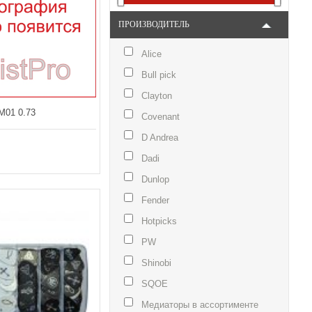
ПРОИЗВОДИТЕЛЬ
Alice
Bull pick
Clayton
01 0.73
Covenant
D Andrea
Dadi
Dunlop
Fender
Hotpicks
PW
Shinobi
SQOE
Медиаторы в ассортименте