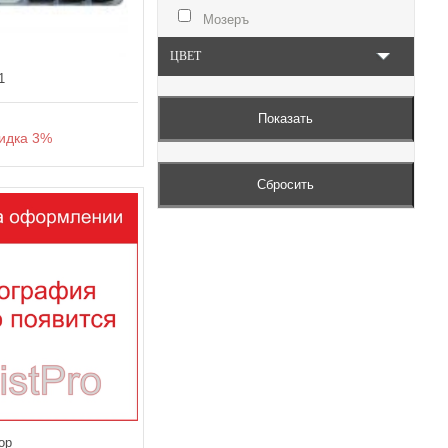
Мозеръ
ЦВЕТ
1
дка 3%
ор