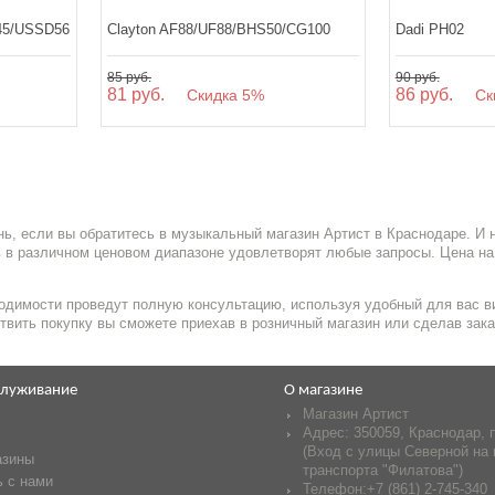
45/USSD56
Clayton AF88/UF88/BHS50/CG100
Dadi PH02
85 руб.
90 руб.
81 руб.
86 руб.
Скидка 5%
Ски
ь, если вы обратитесь в музыкальный магазин Артист в Краснодаре. И
 в различном ценовом диапазоне удовлетворят любые запросы. Цена на
одимости проведут полную консультацию, используя удобный для вас ви
твить покупку вы сможете приехав в розничный магазин или сделав зака
служивание
О магазине
Магазин Артист
Адрес:
350059
,
Краснодар
,
(Вход с улицы Северной на 
азины
транспорта "Филатова")
 с нами
Телефон:
+7 (861) 2-745-340