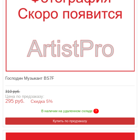
Господин Музыкант BS7F
310 руб.
Цена по предзаказу:
295 руб.
Скидка 5%
В наличии на удаленном складе
?
Купить по предзаказу