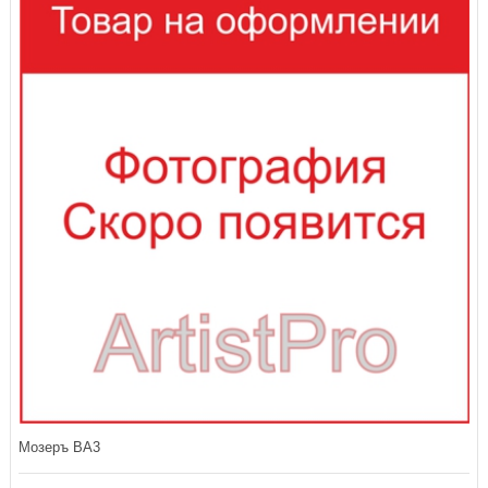
Мозеръ BA3