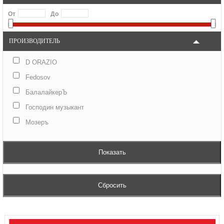
От
До
ПРОИЗВОДИТЕЛЬ
D ORAZIO
Fedosov
БалалайкерЪ
Господин музыкант
Мозеръ