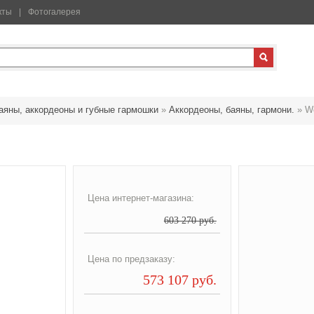
кты
Фотогалерея
аяны, аккордеоны и губные гармошки
»
Аккордеоны, баяны, гармони.
»
We
Цена интернет-магазина:
603 270 руб.
Цена по предзаказу:
573 107 руб.