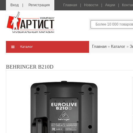
Вход
Регистрация
Главная
Новости
Акции
Конта
Главная
»
Каталог
»
З
Каталог
BEHRINGER B210D