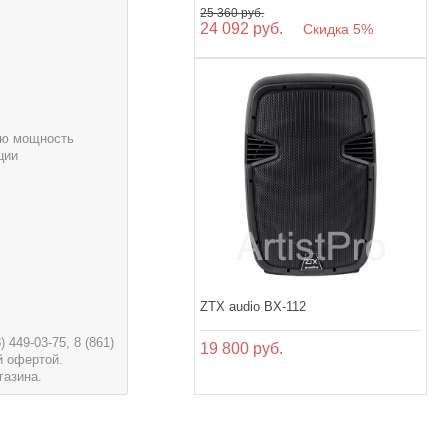
25 360 руб.
24 092 руб.
Скидка 5%
ую мощность
ции
ZTX audio BX-112
449-03-75, 8 (861)
19 800 руб.
й офертой.
газина.