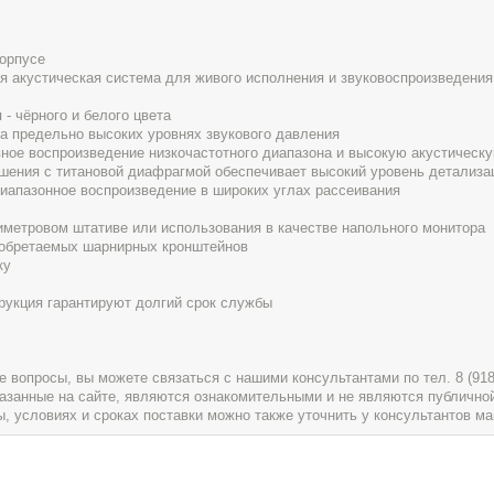
корпусе
ая акустическая система для живого исполнения и звуковоспроизведения
- чёрного и белого цвета
на предельно высоких уровнях звукового давления
ое воспроизведение низкочастотного диапазона и высокую акустическ
шения с титановой диафрагмой обеспечивает высокий уровень детализа
апазонное воспроизведение в широких углах рассеивания
иметровом штативе или использования в качестве напольного монитора
иобретаемых шарнирных кронштейнов
ку
рукция гарантируют долгий срок службы
вопросы, вы можете связаться с нашими консультантами по тел. 8 (918) 
указанные на сайте, являются ознакомительными и не являются публично
условиях и сроках поставки можно также уточнить у консультантов ма