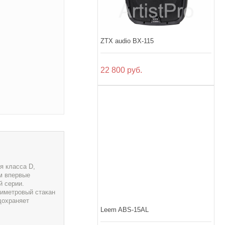
ZTX audio BX-115
22 800 руб.
я класса D,
м впервые
й серии.
лиметровый стакан
дохраняет
Leem ABS-15AL