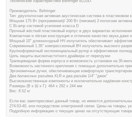
Технические характеристики Behringer B210D:
Производитель: Behringer
Тип: двухполосная активная акустическая система в пластиковом 
Мощная 175 Вт (программная)/ 200 Вт (пиковая) 2-полосная активн
С Bi-amp системой усиления класса D
Прочный жёсткий пластиковый корпус в двух вариантах исполнения 
Компактная и лёгкая конструкция и отличное качество звука даже 
Мощный 10" длинноходный НЧ излучатель обеспечивает эффективн
Современный 1.35" компрессионный ВЧ излучатель высокого разре
Крупноформатный экспоненциальный рупор и эффективное полноди
Цепь защиты высокочастотного драйвера от перегрузки
Трапецевидная форма корпуса и возможность установки на 35-мил
Возможность настенного крепления с помощью дополнительно пр
Эргономичные ручки, обеспечивающие комфортную транспортиров
Два балансных разъёма XLR и два разъём 1/4" "джек"
Высококачественные компоненты и исключительно надёжная конст
Размеры (В х Ш х Г): 464 х 292 х 244 мм
Вес: 8.52 кг
Если вас заинтересовал данный товар, но имеются дополнительные 
274-53-40, или посредством электронной связи. Цены на товары, 
Подробную информацию о текущих ценах на отсутствующие товары, 