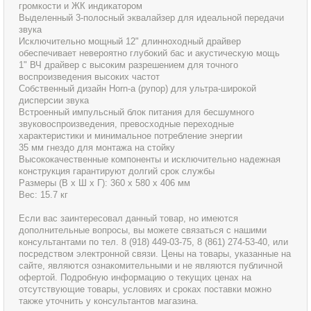
громкости и ЖК индикатором
Выделенный 3-полосный эквалайзер для идеальной передачи
звука
Исключительно мощный 12" длинноходный драйвер
обеспечивает невероятно глубокий бас и акустическую мощь
1" ВЧ драйвер с высоким разрешением для точного
воспроизведения высоких частот
Собственный дизайн Horn-а (рупор) для ультра-широкой
дисперсии звука
Встроенный импульсный блок питания для бесшумного
звуковоспроизведения, превосходные переходные
характеристики и минимальное потребление энергии
35 мм гнездо для монтажа на стойку
Высококачественные компоненты и исключительно надежная
конструкция гарантируют долгий срок службы
Размеры (В х Ш х Г): 360 х 580 х 406 мм
Вес: 15.7 кг
Если вас заинтересовал данный товар, но имеются
дополнительные вопросы, вы можете связаться с нашими
консультантами по тел. 8 (918) 449-03-75, 8 (861) 274-53-40, или
посредством электронной связи. Цены на товары, указанные на
сайте, являются ознакомительными и не являются публичной
офертой. Подробную информацию о текущих ценах на
отсутствующие товары, условиях и сроках поставки можно
также уточнить у консультантов магазина.