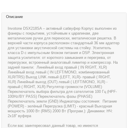
Описание
Invotone DSX218SA – активный сабвуфер Корпус выполнен из
фанеры с покрытием, устойчивым к царапинам, две
металические ручки для переноски, металическая решетка. В
верхней части корпуса расположен стандартный 36 мм адаптер
для установки акустической системы на стойку. Усилитель
класса D с импульсным блоком питания и DSP. Электронная
защита усилителя: от короткого замыкания и перегрева, от
перегрузки, встроенный аналоговый лимитер и компрессор. На
задней панели: Линейный вход правый ( IN RIGHT, XLR)
Линейный вход левый ( IN LEFT/MONO, комбинированный
XLR/TRS) Выход LINK левый (LEFT, XLR)- правый ( RIGHT,
XLR) Линейный выход (OUT) левый ( LEFT/MONO, XLR) -
правый ( RIGHT, XLR) Регулятор громкости (VOLUME)
Переключатель выбора фильтра для сателлитов 100 Гц (HPF-
100Hz/BY PASS) Переключатель фазы (PHASE)
Переключатель земли (GND) Индикаторы состояния: Питание
(POWER) - зелёный Перегрузка (LIMIT) - красный Выходная
мощность 1000 Вт (RMS) 2000 Вт (Програм.): Динамики: НЧ:
2х18” вуфера
Если вас заинтересовал данный товар, но имеются