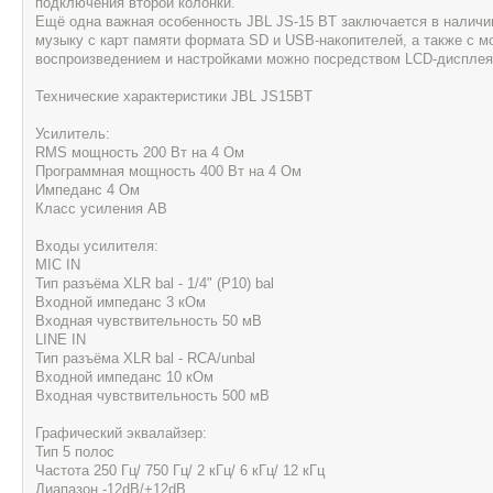
подключения второй колонки.
Ещё одна важная особенность JBL JS-15 BT заключается в наличии
музыку с карт памяти формата SD и USB-накопителей, а также с м
воспроизведением и настройками можно посредством LCD-дисплея 
Технические характеристики JBL JS15BT
Усилитель:
RMS мощность 200 Вт на 4 Ом
Программная мощность 400 Вт на 4 Ом
Импеданс 4 Ом
Класс усиления AB
Входы усилителя:
MIC IN
Тип разъёма XLR bal - 1/4" (P10) bal
Входной импеданс 3 кОм
Входная чувствительность 50 мВ
LINE IN
Тип разъёма XLR bal - RCA/unbal
Входной импеданс 10 кОм
Входная чувствительность 500 мВ
Графический эквалайзер:
Тип 5 полос
Частота 250 Гц/ 750 Гц/ 2 кГц/ 6 кГц/ 12 кГц
Диапазон -12dB/+12dB