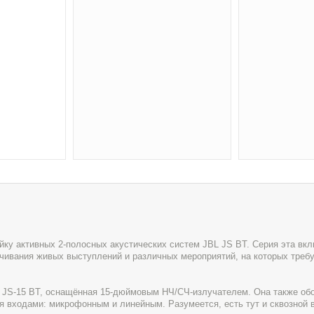
у активных 2-полосных акустических систем JBL JS BT. Серия эта вкл
учивания живых выступлений и различных мероприятий, на которых треб
 JS-15 BT, оснащённая 15-дюймовым НЧ/СЧ-излучателем. Она также обо
я входами: микрофонным и линейным. Разумеется, есть тут и сквозной 