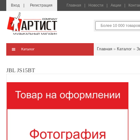
Вход
Регистрация
Главная
Новости
Акции
Конта
Главная
»
Каталог
»
З
Каталог
JBL JS15BT