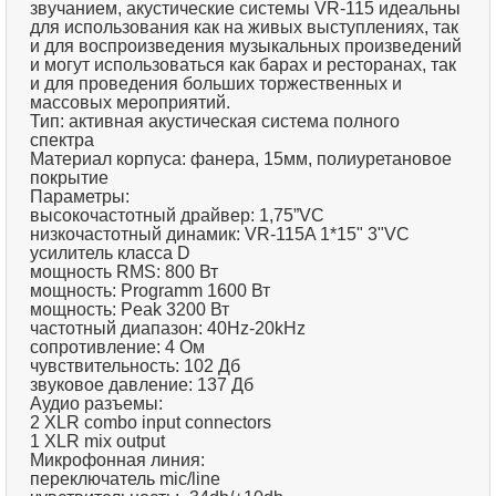
звучанием, акустические системы VR-115 идеальны
для использования как на живых выступлениях, так
и для воспроизведения музыкальных произведений
и могут использоваться как барах и ресторанах, так
и для проведения больших торжественных и
массовых мероприятий.
Тип: активная акустическая система полного
спектра
Материал корпуса: фанера, 15мм, полиуретановое
покрытие
Параметры:
высокочастотный драйвер: 1,75”VC
низкочастотный динамик: VR-115A 1*15" 3"VC
усилитель класса D
мощность RMS: 800 Вт
мощность: Programm 1600 Вт
мощность: Peak 3200 Вт
частотный диапазон: 40Hz-20kHz
сопротивление: 4 Ом
чувствительность: 102 Дб
звуковое давление: 137 Дб
Аудио разъемы:
2 XLR combo input connectors
1 XLR mix output
Микрофонная линия:
переключатель mic/line