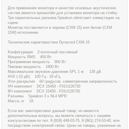
Для применения монитора в качестве основных акустических
систем имеется кронштейн для установки монитора на стойку.
Три параллельных разъема Speakon облегчают коммутацию на
сцене.
Монитор поставляется в черном (CXM 15) или белом (CXM
15W) исполнении.
Технические характеристики Dynacord CXM 15:
Конфигурация 2-полосный пассивный
Мощность RMS 450 Вт
Программная мощность 900 Вт
Пиковая мощность 1800 Вт
Максимальное звуковое давление SPL 1 м 135 дБ
АЧХ (-10 дБ) 100 Гц - 18 кГц
Угол раскрытия 60 градусов, симметричная направленность
НЧ компонент DCX 15450 - F01U126730
ВЧ компонент DCX 15450 - F01U126730
Разъемы Speakon 3 x NL4 MPR
Масса, кг 19
Если вас заинтересовал данный товар, но имеются
дополнительные вопросы, вы можете связаться с нашими
консультантами по тел. 8 (918) 449-03-75, 8 (861) 274-53-40, или
посредством электронной связи. Цены на товары, указанные на