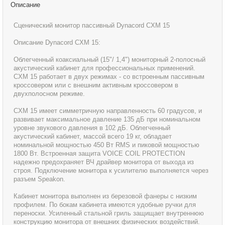
Описание
Сценический монитор пассивный Dynacord CXM 15
Описание Dynacord CXM 15:
Облегченный коаксиальный (15"/ 1,4") мониторный 2-полосный
акустический кабинет для профессиональных применений.
CXM 15 работает в двух режимах - со встроенным пассивным
кроссовером или с внешним активным кроссовером в
двухполосном режиме.
CXM 15 имеет симметричную направленность 60 градусов, и
развивает максимальное давление 135 дБ при номинальном
уровне звукового давления в 102 дБ. Облегченный
акустический кабинет, массой всего 19 кг, обладает
номинальной мощностью 450 Вт RMS и пиковой мощностью
1800 Вт. Встроенная защита VOICE COIL PROTECTION
надежно предохраняет ВЧ драйвер монитора от выхода из
строя. Подключение монитора к усилителю выполняется через
разъем Speakon.
Кабинет монитора выполнен из березовой фанеры с низким
профилем. По бокам кабинета имеются удобные ручки для
переноски. Усиленный стальной гриль защищает внутреннюю
конструкцию монитора от внешних физических воздействий.