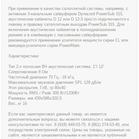
При применении в качестве сателлитной системы, например, с
активным 3-канальным сабвуфером Dynacord PowerSub 315,
акустические кабинеты D 12 или D 12-3 просто подключаются к
левому и правому сателлитным выходам PowerSub 315. Для
включения акустических кабинетов в полнодиапазонном
режиме и в комбинации с пассивными сабвуферами
рекомендуется применение усилителя мощности серии CL или
микшера-усилителя серии PowerMate.
Характеристики:
Тип 2-х полосная ВЧ акустическая система, 1”/ 12”
Сопротивление 8 Ом
Частотный диапазон 70 Гц - 18 кГц
Максимальное звуковое давление SPL 129 дБ/м
Угол раскрытия, ГхВ, гр 80х40
Мощность RMS / Peak 300 Вт/1200Вт
Размеры, мм 430х586х320,5
Вес, кг 16
Если вас заинтересовал данный товар, но имеются
дополнительные вопросы, вы можете связаться с нашими
консультантами по тел. 8 (918) 449-03-75, 8 (861) 274-53-40, или
посредством электронной связи. Цены на товары, указанные на
сайте, являются ознакомительными и не являются публичной