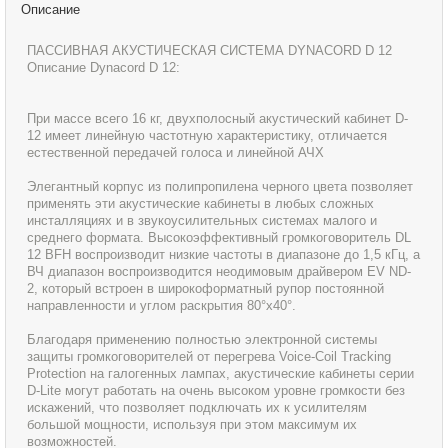
Описание
ПАССИВНАЯ АКУСТИЧЕСКАЯ СИСТЕМА DYNACORD D 12
Описание Dynacord D 12:
При массе всего 16 кг, двухполосный акустический кабинет D-
12 имеет линейную частотную характеристику, отличается
естественной передачей голоса и линейной АЧХ
Элегантный корпус из полипропилена черного цвета позволяет
применять эти акустические кабинеты в любых сложных
инсталляциях и в звукоусилительных системах малого и
среднего формата. Высокоэффективный громкоговоритель DL
12 BFH воспроизводит низкие частоты в диапазоне до 1,5 кГц, а
ВЧ диапазон воспроизводится неодимовым драйвером EV ND-
2, который встроен в широкоформатный рупор постоянной
направленности и углом раскрытия 80°x40°.
Благодаря применению полностью электронной системы
защиты громкоговорителей от перегрева Voice-Coil Tracking
Protection на галогенных лампах, акустические кабинеты серии
D-Lite могут работать на очень высоком уровне громкости без
искажений, что позволяет подключать их к усилителям
большой мощности, используя при этом максимум их
возможностей.