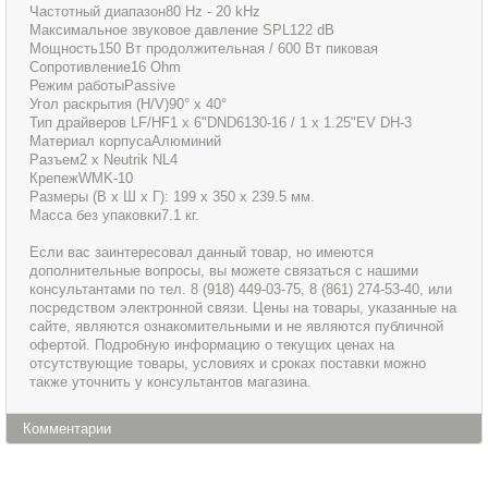
Частотный диапазон80 Hz - 20 kHz
Максимальное звуковое давление SPL122 dB
Мощность150 Вт продолжительная / 600 Вт пиковая
Сопротивление16 Ohm
Режим работыPassive
Угол раскрытия (H/V)90° x 40°
Тип драйверов LF/HF1 x 6"DND6130-16 / 1 х 1.25"EV DH-3
Материал корпусаАлюминий
Разъем2 x Neutrik NL4
КрепежWMK-10
Размеры (В х Ш х Г): 199 x 350 x 239.5 мм.
Масса без упаковки7.1 кг.
Если вас заинтересовал данный товар, но имеются
дополнительные вопросы, вы можете связаться с нашими
консультантами по тел. 8 (918) 449-03-75, 8 (861) 274-53-40, или
посредством электронной связи. Цены на товары, указанные на
сайте, являются ознакомительными и не являются публичной
офертой. Подробную информацию о текущих ценах на
отсутствующие товары, условиях и сроках поставки можно
также уточнить у консультантов магазина.
Комментарии