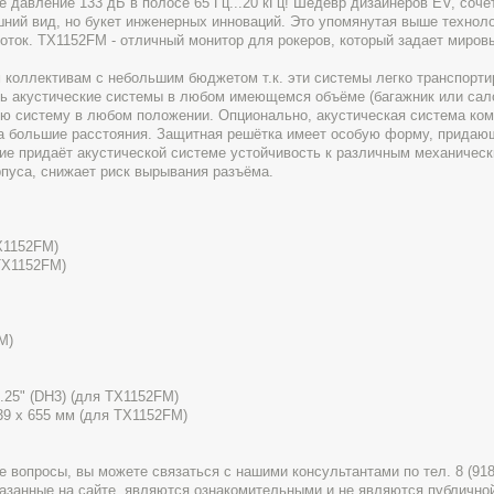
ое давление 133 дБ в полосе 65 Гц...20 кГц! Шедевр дизайнеров EV, соч
ний вид, но букет инженерных инноваций. Это упомянутая выше техноло
оток. TX1152FM - отличный монитор для рокеров, который задает миров
коллективам с небольшим бюджетом т.к. эти системы легко транспорти
ть акустические системы в любом имеющемся объёме (багажник или сал
ую систему в любом положении. Опционально, акустическая система ком
на большие расстояния. Защитная решётка имеет особую форму, прида
ие придаёт акустической системе устойчивость к различным механичес
пуса, снижает риск вырывания разъёма.
TX1152FM)
 TX1152FM)
M)
1.25" (DH3) (для TX1152FM)
439 x 655 мм (для TX1152FM)
вопросы, вы можете связаться с нашими консультантами по тел. 8 (918) 
указанные на сайте, являются ознакомительными и не являются публично