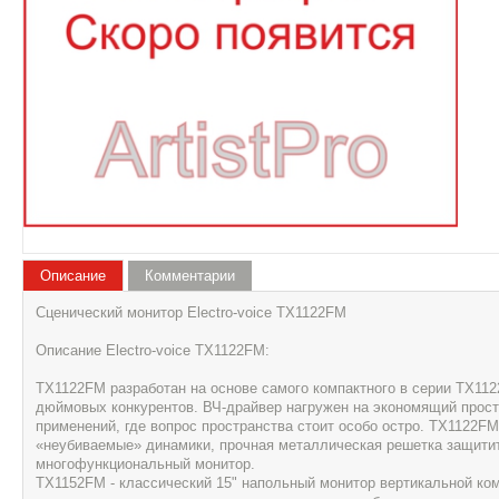
Описание
Комментарии
Сценический монитор Electro-voice TX1122FM
Описание Electro-voice TX1122FM:
TX1122FM разработан на основе самого компактного в серии TX1122
дюймовых конкурентов. ВЧ-драйвер нагружен на экономящий прост
применений, где вопрос пространства стоит особо остро. ТХ1122F
«неубиваемые» динамики, прочная металлическая решетка защитит
многофункциональный монитор.
ТХ1152FM - классический 15" напольный монитор вертикальной ком