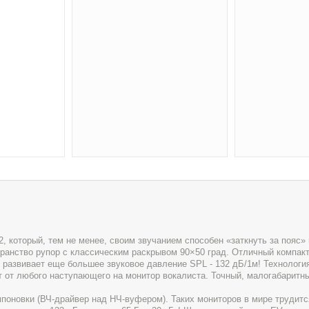
, который, тем не менее, своим звучанием способен «заткнуть за пояс» 
ранство рупор с классическим раскрывом 90×50 град. Отличный компак
M развивает еще большее звуковое давление SPL - 132 дБ/1м! Технологи
 от любого наступающего на монитор вокалиста. Точный, малогабаритн
поновки (ВЧ-драйвер над НЧ-вуфером). Таких мониторов в мире трудит