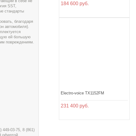
етающий в себе не
184 600 руб.
гия SST,
ые стандарты
ровать, благодаря
он автомобиля).
плектуется
ющую ей большую
ким повреждениям.
Electro-voice TX1152FM
231 400 руб.
449-03-75, 8 (861)
й офертой.