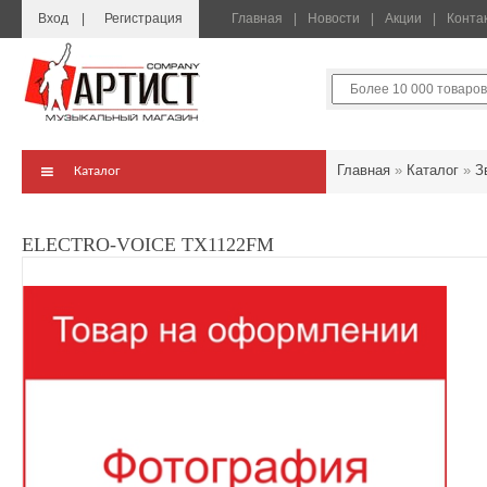
Вход
Регистрация
Главная
Новости
Акции
Конта
Главная
»
Каталог
»
З
Каталог
ELECTRO-VOICE TX1122FM