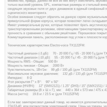
множество, правда, далеко не все из них могут обеспечить звуков
только высокий уровень SPL, компактные размеры и стильный внеш
сводящяя звуковые поля от двух динамиков в единый синфазный п
сценического мониторинга.
Особое внимание следует обратить на данную серию музыкальным 
прямоугольной форме корпуса, которая позволяет легко складыва
Имеет универсальные ручки, которые позволяют брать акустическ
транспортировочными роликами, облегчающими транспортировку 
прочность в сравнении с обычными решётками. Порошковое покрыт
Коммутационная панель, расположенная под углом к плоскости кор
Технические характеристики Electro-voice TX1122FM:
Частотный диапазон (-3 дБ): 70 - 20 000 Гц / 65 - 20 000 Гц (для 
Частотный диапазон (-10 дБ): 55 - 20 000 Гц / 45 - 20 000 Гц (для
Мощность RMS - Общая: 500 Вт
Мощность пиковая - Общая: 2000 Вт
Чувствительность, 1Вт/1м: 99 дБ / 100 дБ (для TX1152FM)
Максимальное звуковое давление: 132 дБ / 133 дБ (для TX1152F
Импеданс: 8 Ω
Угол раскрытия Г° x В°: 90° x 50°
Динамики (НЧ/ВЧ): 12" (SMX2121) / 1.25" (DH3) / 15" (SMX2151) / 
Габаритные размеры (В x Ш x Г), мм: 440 x 364 x 573 мм / 475 x 
Масса (нетто): 19.8 кг / 23.5 кг (для TX1152FM)
Если вас заинтересовал данный товар, но имеются дополнительные 
274-53-40, или посредством электронной связи. Цены на товары, 