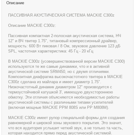
Описание
ПАССИВНАЯ АКУСТИЧЕСКАЯ СИСТЕМА MACKIE C300z
Описание MACKIE C300z:
Пассивная компактная 2-полосная акустическая система, НЧ
12" и ВЧ твитер 1.75", титановый компрессионный драйвер,
мощность: 600 Вт пиковая / 8 Ом, звуковое давление 123 дБ
SPL, частотная характеристика: 45 Гц - 20 кГц
В MACKIE C300z (усовершенствованной версии MACKIE C300)
используются те же самые динамики, что и в активной
акустической системе SRM450, но с двумя отличиями.
Композитная диафрагма высокочастотного твитера в MACKIE
C300z сделана из майлара и имеет диаметр 1.75".
Низкочастотный динамик диаметром 12" производится с
термоустойчивой катушкой 3', имеющую двухстороннюю
обмотку. Эти отличия объясняются необходимостью работы
акустической системы с различными типами усилителей
(включая мощные MACKIE PPM 808S или PP M808M).
MACKIE С300z имеет рупор специальной формы для создания
равномерной и широкой зоны звукового покрытия. Это значит,
что вся аудитория услышит четкий звук, а не только та часть,
которая находится прямо перед акустической системой.