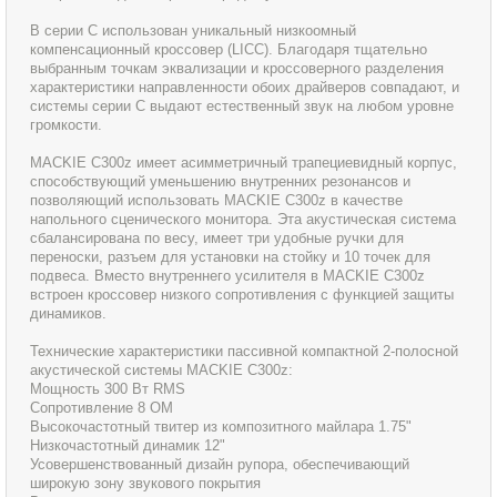
В серии С использован уникальный низкоомный
компенсационный кроссовер (LICC). Благодаря тщательно
выбранным точкам эквализации и кроссоверного разделения
характеристики направленности обоих драйверов совпадают, и
системы серии С выдают естественный звук на любом уровне
громкости.
MACKIE С300z имеет асимметричный трапециевидный корпус,
способствующий уменьшению внутренних резонансов и
позволяющий использовать MACKIE C300z в качестве
напольного сценического монитора. Эта акустическая система
сбалансирована по весу, имеет три удобные ручки для
переноски, разъем для установки на стойку и 10 точек для
подвеса. Вместо внутреннего усилителя в MACKIE C300z
встроен кроссовер низкого сопротивления с функцией защиты
динамиков.
Технические характеристики пассивной компактной 2-полосной
акустической системы MACKIE C300z:
Мощность 300 Вт RMS
Сопротивление 8 ОМ
Высокочастотный твитер из композитного майлара 1.75"
Низкочастотный динамик 12"
Усовершенствованный дизайн рупора, обеспечивающий
широкую зону звукового покрытия