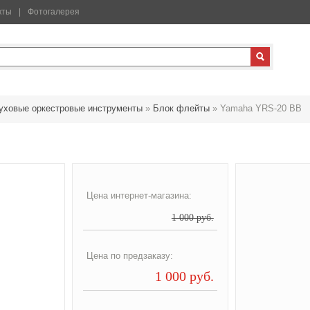
кты
Фотогалерея
уховые оркестровые инструменты
»
Блок флейты
»
Yamaha YRS-20 BB
Цена интернет-магазина:
1 000 руб.
Цена по предзаказу:
1 000 руб.