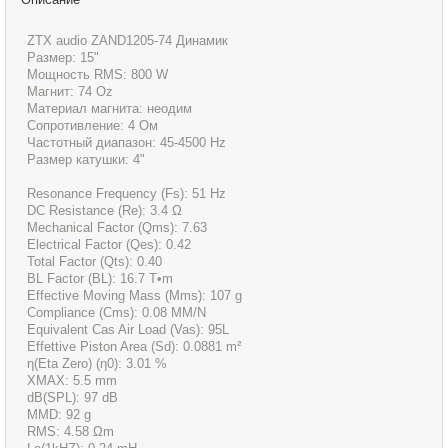
ZTX audio ZAND1205-74 Динамик
Размер: 15"
Мощность RMS: 800 W
Магнит: 74 Oz
Материал магнита: неодим
Сопротивление: 4 Ом
Частотный диапазон: 45-4500 Hz
Размер катушки: 4"
Resonance Frequency (Fs): 51 Hz
DC Resistance (Re): 3.4 Ω
Mechanical Factor (Qms): 7.63
Electrical Factor (Qes): 0.42
Total Factor (Qts): 0.40
BL Factor (BL): 16.7 T•m
Effective Moving Mass (Mms): 107 g
Compliance (Cms): 0.08 MM/N
Equivalent Cas Air Load (Vas): 95L
Effettive Piston Area (Sd): 0.0881 m²
η(Eta Zero) (η0): 3.01 %
ΧΜΑΧ: 5.5 mm
dB(SPL): 97 dB
MMD: 92 g
RMS: 4.58 Ωm