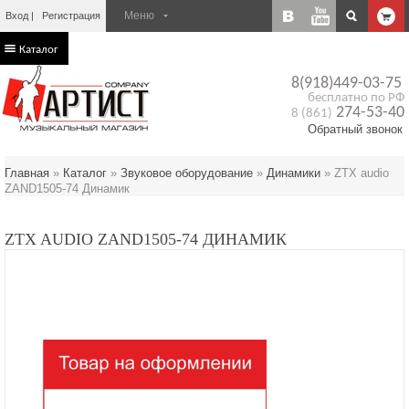
Вход
Регистрация
Каталог
8(918)449-03-75
бесплатно по РФ
274-53-40
8 (861)
Обратный звонок
Главная
»
Каталог
»
Звуковое оборудование
»
Динамики
»
ZTX audio
ZAND1505-74 Динамик
ZTX AUDIO ZAND1505-74 ДИНАМИК