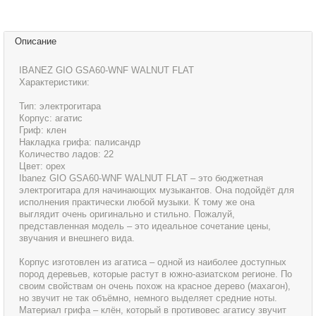
Описание
IBANEZ GIO GSA60-WNF WALNUT FLAT
Характеристики:
Тип: электрогитара
Корпус: агатис
Гриф: клен
Накладка грифа: палисандр
Количество ладов: 22
Цвет: орех
Ibanez GIO GSA60-WNF WALNUT FLAT – это бюджетная
электрогитара для начинающих музыкантов. Она подойдёт для
исполнения практически любой музыки. К тому же она
выглядит очень оригинально и стильно. Пожалуй,
представленная модель – это идеальное сочетание цены,
звучания и внешнего вида.
Корпус изготовлен из агатиса – одной из наиболее доступных
пород деревьев, которые растут в южно-азиатском регионе. По
своим свойствам он очень похож на красное дерево (махагон),
но звучит не так объёмно, немного выделяет средние ноты.
Материал грифа – клён, который в противовес агатису звучит