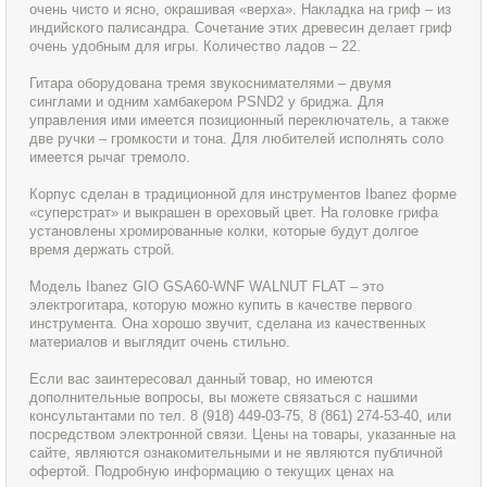
очень чисто и ясно, окрашивая «верха». Накладка на гриф – из
индийского палисандра. Сочетание этих древесин делает гриф
очень удобным для игры. Количество ладов – 22.
Гитара оборудована тремя звукоснимателями – двумя
синглами и одним хамбакером PSND2 у бриджа. Для
управления ими имеется позиционный переключатель, а также
две ручки – громкости и тона. Для любителей исполнять соло
имеется рычаг тремоло.
Корпус сделан в традиционной для инструментов Ibanez форме
«суперстрат» и выкрашен в ореховый цвет. На головке грифа
установлены хромированные колки, которые будут долгое
время держать строй.
Модель Ibanez GIO GSA60-WNF WALNUT FLAT – это
электрогитара, которую можно купить в качестве первого
инструмента. Она хорошо звучит, сделана из качественных
материалов и выглядит очень стильно.
Если вас заинтересовал данный товар, но имеются
дополнительные вопросы, вы можете связаться с нашими
консультантами по тел. 8 (918) 449-03-75, 8 (861) 274-53-40, или
посредством электронной связи. Цены на товары, указанные на
сайте, являются ознакомительными и не являются публичной
офертой. Подробную информацию о текущих ценах на