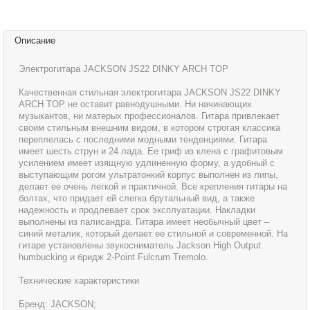
Описание
Электрогитара JACKSON JS22 DINKY ARCH TOP
Качественная стильная электрогитара JACKSON JS22 DINKY
ARCH TOP не оставит равнодушными. Ни начинающих
музыкантов, ни матерых профессионалов. Гитара привлекает
своим стильным внешним видом, в котором строгая классика
переплелась с последними модными тенденциями. Гитара
имеет шесть струн и 24 лада. Ее гриф из клена с графитовым
усилением имеет изящную удлиненную форму, а удобный с
выступающим рогом ультратонкий корпус выполнен из липы,
делает ее очень легкой и практичной. Все крепления гитары на
болтах, что придает ей слегка брутальный вид, а также
надежность и продлевает срок эксплуатации. Накладки
выполнены из палисандра. Гитара имеет необычный цвет –
синий металик, который делает ее стильной и современной. На
гитаре установлены звукосниматель Jackson High Output
humbucking и бридж 2-Point Fulcrum Tremolo.
Технические характеристики
Бренд: JACKSON;