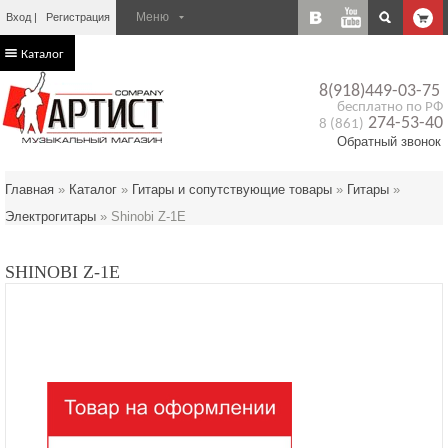
Вход
Регистрация
Каталог
8(918)449-03-75
бесплатно по РФ
274-53-40
8 (861)
Обратный звонок
Главная
»
Каталог
»
Гитары и сопутствующие товары
»
Гитары
»
Электрогитары
»
Shinobi Z-1E
SHINOBI Z-1E