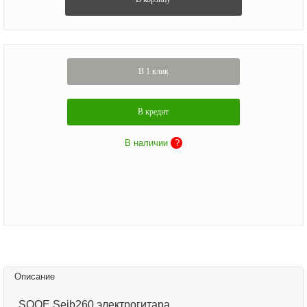
В 1 клик
В кредит
В наличии
?
Описание
SQOE Seib260 электрогитара