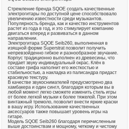
Стремление бренда SQOE создать качественные
электрогитары по доступной цене способствовало
увеличению известности среди музыкантов.
Популярность бренда, как и качество инструментов
растет из года в год, и это стимулирует компанию
двигаться вперед и развиваться в данном
направлении.
Электрогитара SQOE Seib260, выполненная в
изящной форме Superstrat позволит получить
непревзойденно гибкое и разнообразное звучание.
Корпус традиционно выполнен из древесины, что
придает звуку индивидуальный окрас. Клён в
составе грифа наполнит его жесткостью и
стабильностью, а накладка из палисандра придаст
красивую текстуру.
В качестве звукоснимателей предусмотрено два
хамбакера и один сингл, благодаря которым вы в
любой момент легко сможете изменить стиль игры
от более легкой музыки к более тяжелой. При этом
винтажный тремоло, позволит внести яркие краски
в вашу игру. Использование качественных
аксессуаров также повышает уровень игры на
гитаре.
Модель SQOE Seib260 благодаря перечисленным
выше достоинствам и мощному, четкому и чистому