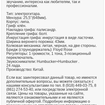
звучанию, интересна как любителям, так и
профессионалам.
Тип: электрогитара.
Мензура: 25,5"(648мм).
Корпус: липа.
Гриф: клён.
Накладка грифа: палисандр.
Крепление грифа: болт.
Инкрустация грифа: инкрустация в виде ласточки.
Ширина верхнего порожка: 43мм.
Колковая механика: литая, черная, на две стороны.
Бридж (струнодержатель): Floyd Rose
Регуляторы: 1 громкости, 1 тона, 3-позиционный
переключатель.
Звукосниматели: Humbucker+Humbucker .
24 лада.
Производство: Китай.
Если вас заинтересовал данный товар, но имеются
дополнительные вопросы, вы можете связаться с
нашими консультантами по тел. 8 (918) 449-03-75, 8
(861) 274-53-40, или посредством электронной
связи. Цены на товары, указанные на сайте,
являются ознакомительными и не являются
публичной офертой. Подробную информацию о