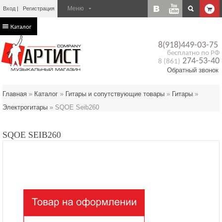
Вход
Регистрация
Каталог
8(918)449-03-75
бесплатно по РФ
274-53-40
8 (861)
Обратный звонок
Главная
»
Каталог
»
Гитары и сопутствующие товары
»
Гитары
»
Электрогитары
»
SQOE Seib260
SQOE SEIB260