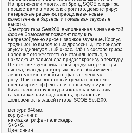
На протяжении многих лет бренд SQOE следит за
новшествами в мире электрогитар, демонстрируя
интересные решения, преодолевая новые
качественные барьеры и показывая звуковые
высоты.
Электрогитара Sest200, выполненная в знаменитой
форме Stratocaster позволит получить
непревзойденно яркое и звонкое звучание. Корпус
традиционно выполнен из древесины, что придает
звуку индивидуальный окрас. Клён в составе грифа
наполнит его жесткостью и стабильностью, а
накладка из палисандра придаст красивую текстуру.
В качестве звукоснимателей предусмотрены три
сингла, благодаря которым вы в любой момент
легко сможете перейти от фанка к легкому
року. При этом винтажный тремоло, позволит
внести яркие эффекты в исполняемую музыку.
Качественная фурнитура и колковая механика
гарантирует вам надежность, прочность и
долговечность вашей гитары SQOE Sest200.
мензура 648мм,
корпус - липа,
накладка грифа - палисандр,
S+S+S.
Цвет синий