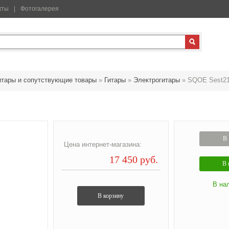
кты
Фотогалерея
итары и сопутствующие товары
»
Гитары
»
Электрогитары
»
SQOE Sest21
В 
Цена интернет-магазина:
17 450 руб.
В 
В на
В корзину