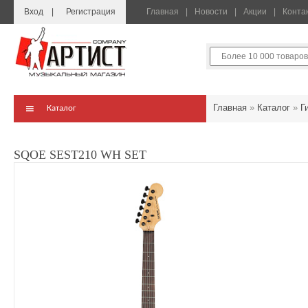
Вход
Регистрация
Главная
Новости
Акции
Конта
Главная
»
Каталог
»
Г
Каталог
SQOE SEST210 WH SET