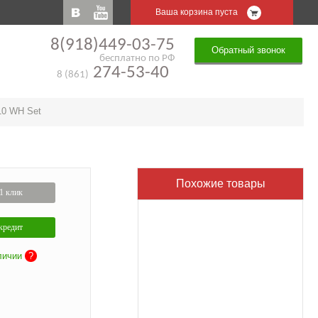
Ваша корзина пуста
8(918)449-03-75
Обратный звонок
бесплатно по РФ
274-53-40
8 (861)
0 WH Set
Похожие товары
1 клик
кредит
личии
?