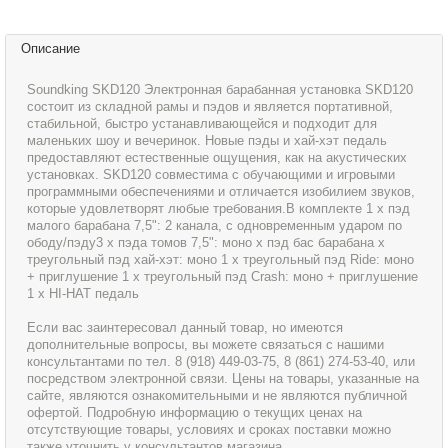
Описание
Soundking SKD120 Электронная барабанная установка SKD120
состоит из складной рамы и пэдов и является портативной,
стабильной, быстро устанавливающейся и подходит для
маленьких шоу и вечеринок. Новые пэды и хай-хэт педаль
предоставляют естественные ощущения, как на акустических
установках. SKD120 совместима с обучающими и игровыми
программными обеспечениями и отличается изобилием звуков,
которые удовлетворят любые требования.В комплекте 1 х пэд
малого барабана 7,5": 2 канала, с одновременным ударом по
ободу/пэду3 х пэда томов 7,5": моно х пэд бас барабана х
треугольный пэд хай-хэт: моно 1 х треугольный пэд Ride: моно
+ приглушение 1 х треугольный пэд Crash: моно + приглушение
1 х HI-HAT педаль
Если вас заинтересовал данный товар, но имеются
дополнительные вопросы, вы можете связаться с нашими
консультантами по тел. 8 (918) 449-03-75, 8 (861) 274-53-40, или
посредством электронной связи. Цены на товары, указанные на
сайте, являются ознакомительными и не являются публичной
офертой. Подробную информацию о текущих ценах на
отсутствующие товары, условиях и сроках поставки можно
также уточнить у консультантов магазина.