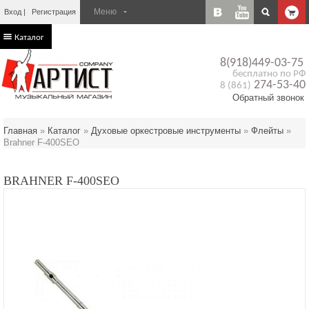
Вход
Регистрация
Каталог
8(918)449-03-75
бесплатно по РФ
274-53-40
8 (861)
Обратный звонок
Главная
»
Каталог
»
Духовые оркестровые инструменты
»
Флейты
»
Brahner F-400SEO
BRAHNER F-400SEO