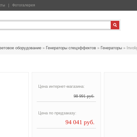
кты
Фотогалерея
ветовое оборудование
»
Генераторы спецэффектов
»
Генераторы
»
Invol
Цена интернет-магазина:
98 991 руб.
Цена по предзаказу:
94 041 руб.