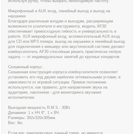
используя ручку, чтобы выбрать необходимую частоту.
Микрофонный и AUX вход, линейный выход и выход на
наушники.
Благодаря различным входам и выходам, расширяющим
возможности усилителя и инструмента, модель AF30
обеспечивает превосходную гибкость и универсальность в
работе. XLR микрофонный вход, вспомогательный AUX вход
для CD или MP3 плеера, выход на наушники и линейный выход
для подключения к микшеру или акустической системе делают
комбоусилитель AF30 способным решить практически любую
задачу — от индивидуальных занятий до крупных концертов.
Скошенный корпус.
Скошенная конструкция корпуса комбоусилителя позволяет
установить его под двумя наиболее оптимальными углами, в
зависимости от игровой ситуации. Прямое положение
используется, как правило, для направления звука на
аудиторию, наклонное - для мониторинга звучания
исполнителем.
Выходная мощность R.M.S.: 30Вт.
Динамики: 1 х НЧ 8", 1 х ВЧ.
Размеры: 392х320х305мм.
Вес: 8кг.
Если вас заинтересовал данный товар, но имеются