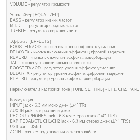
VOLUME - регулятор громкости
Эквалайзер [EQUALIZER]
BASS - регулятор низких частот
MIDDLE - регулятор средних частот
TREBLE - регулятор верхних частот
Эффекты [EFFECTS]
BOOSTER/MOD - кнопка включения эффекта усиления
DELAY/FX - кнопка включения эффекта цифровой задержки
REVERB - кнопка включения эффекта реверберации
TAP - кнопка установки времени задержки
BOOSTER/MOD - регулятор уровня эффекта усиления
DELAY/FX - регулятор уровня эффекта цифровой задержки
REVERB - регулятор уровня эффекта реверберации
Переключатели настройки тона [TONE SETTING] - CH1, CH2, PANE
Коммутация:
INPUT jack - 6.3 мм моно джек (1/4" TR)
AUX IN jack - стерео мини-джек
REC OUT/PHONES jack - 6.3 мм стерео джек (1/4" TRS)
EXP PEDAL/CTL CH1/CH2 jack - 6.3 мм стерео джек (1/4" TRS)
USB port - USB B
AC IN - разъём подключения сетевого кабеля