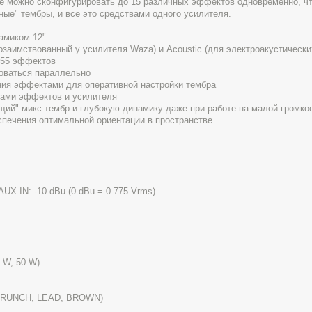
ле можно сконфигурировать до 15 различных эффектов одновременно, чт
ые" тембры, и все это средствами одного усилителя.
амиком 12"
озаимствованный у усилителя Waza) и Acoustic (для электроакустически
 55 эффектов
зоваться параллельно
ния эффектами для оперативной настройки тембра
вками эффектов и усилителя
й" микс тембр и глубокую динамику даже при работе на малой громко
спечения оптимальной ориентации в пространстве
UX IN: -10 dBu (0 dBu = 0.775 Vrms)
 W, 50 W)
 CRUNCH, LEAD, BROWN)