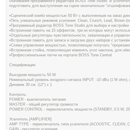
скачивания программного редактора BOSS Tone Studio. В усилите
подготовить для выступления на сцене окончательно "отшлифованн
•Сценический комбо мощностью 50 Вт с выполненным на заказ дин
•Пять уникальных режимов усиления: Clean, Crunch, Lead, Brown (п
•Программный редактор BOSS Tone Studio для выбора и настройки
•Встроенная память на 15 эффектов, три из которых могут исполь
•Отдельные регуляторы чувствительности, эквализации и управле
•Встроенная память для записи и загрузки двух наборов с устано
•Схема управления мощностью, позволяющая получать "прорезающи
•Встроенная стойка, позволяющая изменять угол наклона, для обе
•Профессиональные патчи на портале BOSS Tone Central
Спецификации:
Выходная мощность 50 W
Номинальный уровень входного сигнала INPUT: -10 dBu (1 M ohm), A
Динамик 30 см. (12") x 1
Контроль:
POWER - выключатель питания
MASTER - общий регулятор громкости
POWER CONTROL - переключатель мощности (STANDBY, 0.5 W, 25
Усилитель [AMPLIFIER]
AMP TYPE - переключатель типа усилителя (ACOUSTIC, CLEAN,
GAIN - регулятор усиления