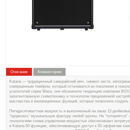
Описание
Комментарии
Katana — традиционный самурайский меч, символ чести, непогреши
совершенным тембром, который оттачивался из поколения в покол
усилителей серии Waza, они обозначили тенденцию компании BOSS
запатентованную схемотехнику и технологии прецизионной настро
мастерства и инновационных функций, которые позволили создать 
Пятидесятиваттная мощность и выполненный на заказ 12-дюймовый
"прорезать" музыкальную фактуру любой группы. Не "потеряется" 
технологиям схема управления мощностью обеспечивают интригующ
в Katana-50 функцию, обеспечивающую доступ к 55 эффектам ком