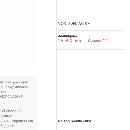
VOX MV50-AC-SET
27 000 руб.
25 650 руб.
Скидка 5%
ana, обладающие
ми "нашумевших"
ьзуя
окого уровня
рый способен
редовым
и интегрированную
Roland mobile cube
ободного