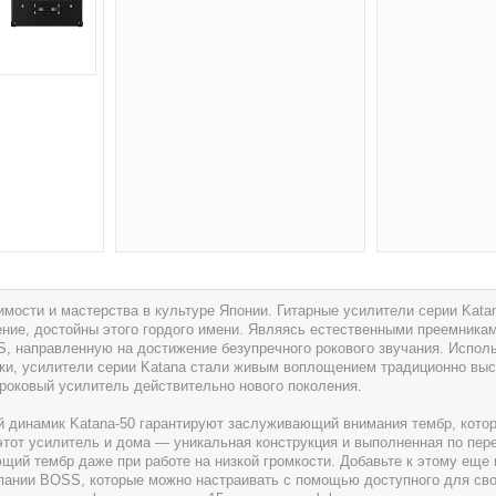
мости и мастерства в культуре Японии. Гитарные усилители серии Kat
ение, достойны этого гордого имени. Являясь естественными преемника
, направленную на достижение безупречного рокового звучания. Испол
йки, усилители серии Katana стали живым воплощением традиционно выс
роковый усилитель действительно нового поколения.
 динамик Katana-50 гарантируют заслуживающий внимания тембр, кото
этот усилитель и дома — уникальная конструкция и выполненная по пе
ий тембр даже при работе на низкой громкости. Добавьте к этому еще 
пании BOSS, которые можно настраивать с помощью доступного для св