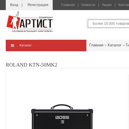
Вход
Регистрация
Главная
Новости
Акции
Конта
Главная
»
Каталог
»
Г
Каталог
ROLAND KTN-50MK2