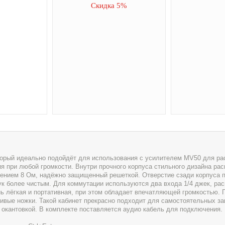
Скидка 5%
оторый идеально подойдёт для использования с усилителем MV50 для р
ия при любой громкости. Внутри прочного корпуса стильного дизайна ра
лением 8 Ом, надёжно защищенный решеткой. Отверстие сзади корпуса 
ук более чистым. Для коммутации используются два входа 1/4 джек, ра
ь лёгкая и портативная, при этом обладает впечатляющей громкостью. Г
йчивые ножки. Такой кабинет прекрасно подходит для самостоятельных за
 окантовкой. В комплекте поставляется аудио кабель для подключения.