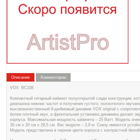
Описание
Комментарии
VOX BC108
Компактный гитарный кабинет полуоткрытой сзади конструкции, к
диапазона нижних частот и получения густого, полнотелого звучан
высококачественный 8-дюймовый динамик VOX original с сопротив
более плотный звук, а фронтальная установка динамика делает зв
корпуса. Максимальная мощность кабинета – 25 Ватт. Модель очен
26 см х 20 см х 28,5 см. Вес модели – 3,9 кг. Снизу имеются усто
Модель представлена в черном цвете корпуса с контрастной белой