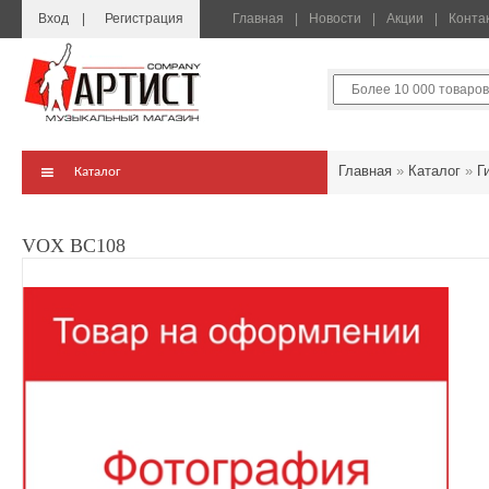
Вход
Регистрация
Главная
Новости
Акции
Конта
Главная
»
Каталог
»
Г
Каталог
VOX BC108