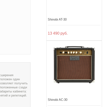
Shinobi AT-30
13 490 руб.
асширения
сположен один
позволяет получить
сположенные сзади
абариты кабинета:
нятий и репетиций.
Shinobi AC-30