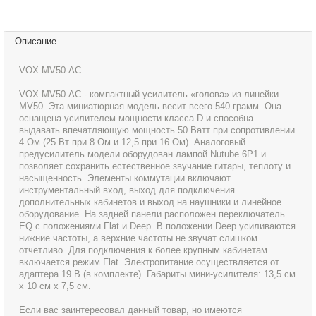
Описание
VOX MV50-AC
VOX MV50-AC - компактный усилитель «голова» из линейки
MV50. Эта миниатюрная модель весит всего 540 грамм. Она
оснащена усилителем мощности класса D и способна
выдавать впечатляющую мощность 50 Ватт при сопротивлении
4 Ом (25 Вт при 8 Ом и 12,5 при 16 Ом). Аналоговый
предусилитель модели оборудован лампой Nutube 6P1 и
позволяет сохранить естественное звучание гитары, теплоту и
насыщенность. Элементы коммутации включают
инструментальный вход, выход для подключения
дополнительных кабинетов и выход на наушники и линейное
оборудование. На задней панели расположен переключатель
EQ с положениями Flat и Deep. В положении Deep усиливаются
нижние частоты, а верхние частоты не звучат слишком
отчетливо. Для подключения к более крупным кабинетам
включается режим Flat. Электропитание осуществляется от
адаптера 19 В (в комплекте). Габариты мини-усилителя: 13,5 см
х 10 см х 7,5 см.
Если вас заинтересовал данный товар, но имеются