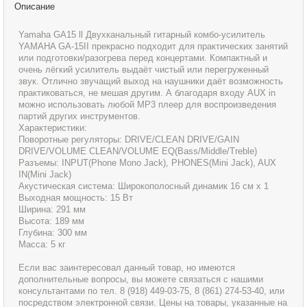
Описание
Yamaha GA15 ll Двухканальный гитарный комбо-усилитель
YAMAHA GA-15II прекрасно подходит для практических занятий
или подготовки/разогрева перед концертами. Компактный и
очень лёгкий усилитель выдаёт чистый или перегруженный
звук. Отлично звучащий выход на наушники даёт возможность
практиковаться, не мешая другим. А благодаря входу AUX in
можно использовать любой MP3 плеер для воспроизведения
партий других инструментов.
Характеристики:
Поворотные регуляторы: DRIVE/CLEAN DRIVE/GAIN
DRIVE/VOLUME CLEAN/VOLUME EQ(Bass/Middle/Treble)
Разъемы: INPUT(Phone Mono Jack), PHONES(Mini Jack), AUX
IN(Mini Jack)
Акустическая система: Широкополосный динамик 16 см x 1
Выходная мощность: 15 Вт
Ширина: 291 мм
Высота: 189 мм
Глубина: 300 мм
Масса: 5 кг
Если вас заинтересовал данный товар, но имеются
дополнительные вопросы, вы можете связаться с нашими
консультантами по тел. 8 (918) 449-03-75, 8 (861) 274-53-40, или
посредством электронной связи. Цены на товары, указанные на